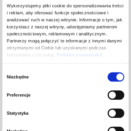
Wykorzystujemy pliki cookie do spersonalizowania treści
Prowadząca: Marta Lewandowska z Bee
i reklam, aby oferować funkcje społecznościowe i
Talents.
analizować ruch w naszej witrynie. Informacje o tym, jak
korzystasz z naszej witryny, udostępniamy partnerom
społecznościowym, reklamowym i analitycznym.
Czas trwania: 1h
Partnerzy mogą połączyć te informacje z innymi danymi
otrzymanymi od Ciebie lub uzyskanymi podczas
korzystania z ich usług.
Polityka prywatności
Wybór
Zarejestruj się, żeby obejrzeć
Niezbędne
zgody
webinar
Preferencje
Statystyka