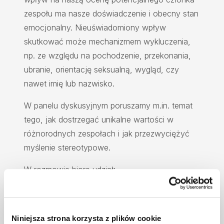
zespołu ma nasze doświadczenie i obecny stan
emocjonalny. Nieuświadomiony wpływ
skutkować może mechanizmem wykluczenia,
np. ze względu na pochodzenie, przekonania,
ubranie, orientację seksualną, wygląd, czy
nawet imię lub nazwisko.
W panelu dyskusyjnym poruszamy m.in. temat
tego, jak dostrzegać unikalne wartości w
różnorodnych zespołach i jak przezwyciężyć
myślenie stereotypowe.
W rozmowie biorą udział:
Webska Rekruterka - Ma Stęga,
Szymon Martyniak z HSBC i Diversity Hub,
Niniejsza strona korzysta z plików cookie
Susanna Romantsova z IKEA,