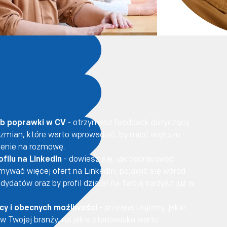
ub poprawki w CV
- otrzymasz feedback dotyczący
ę zmian, które warto wprowadzić, by mieć większe
zenie na rozmowę.
filu na LinkedIn
- dowiesz się, jak dopracować
zymywać więcej ofert na LinkedIn, pojawić się wśród
ydatów oraz by profil działał na Twoją korzyść już w
acy i obecnych możliwości
- przeanalizujemy, jakie
w Twojej branży, na jakie stanowiska warto