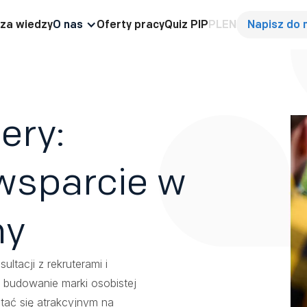
za wiedzy
O nas
Oferty pracy
Quiz PIP
PL
EN
Napisz do 
ery:
wsparcie w
ny
ltacji z rekruterami i
 budowanie marki osobistej
tać się atrakcyjnym na