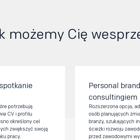
k możemy Cię wesprz
spotkanie
Personal brand
consultingiem 
tóre potrzebują
Rozszerzona opcja, a
ie CV i profilu
osób planujących zmia
asno określony cel
branży, szukających i
ych zwiększyć swoją
ścieżki rozwoju zawod
ku pracy.
przed zawodowymi wy