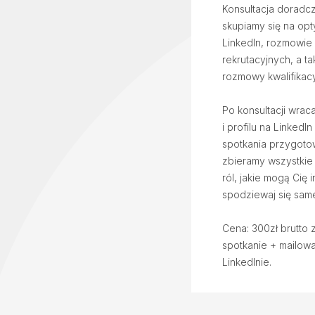
Konsultacja doradcz
skupiamy się na opty
LinkedIn, rozmowie
rekrutacyjnych, a 
rozmowy kwalifikacy
Po konsultacji wrac
i profilu na LinkedI
spotkania przygotow
zbieramy wszystkie
ról, jakie mogą Cię 
spodziewaj się sam
Cena: 300zł brutto 
spotkanie + mailowa 
LinkedInie.