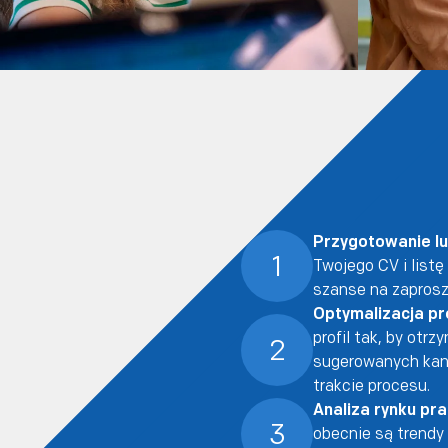
Przygotowanie l
1
Twojego CV i list
szanse na zapros
Optymalizacja pro
profil tak, by otr
2
sugerowanych kand
trakcie procesu.
Analiza rynku pr
3
obecnie są trendy 