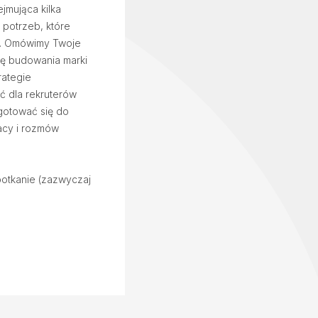
jmująca kilka
 potrzeb, które
y. Omówimy Twoje
ię budowania marki
rategie
ć dla rekruterów
gotować się do
racy i rozmów
potkanie (zazwyczaj