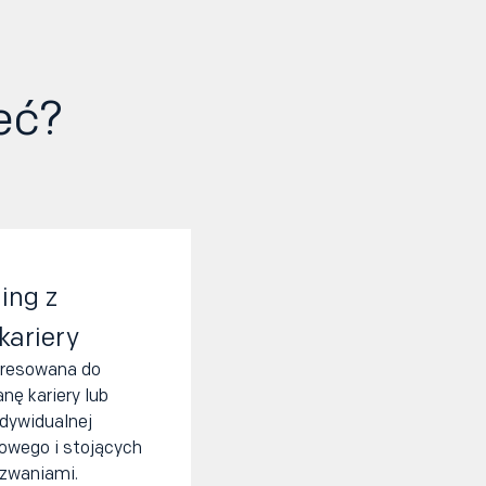
eć?
ing z
kariery
dresowana do
nę kariery lub
ndywidualnej
owego i stojących
zwaniami.