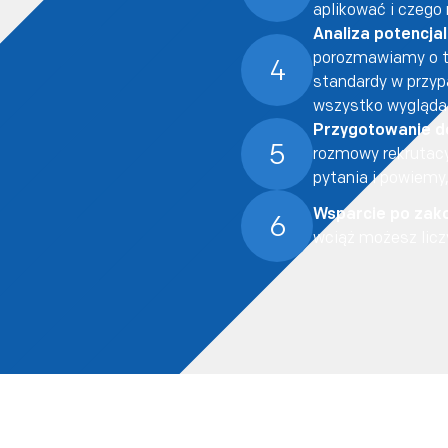
aplikować i czego
Analiza potencja
porozmawiamy o ty
4
standardy w przypa
wszystko wygląda 
Przygotowanie d
5
rozmowy rekrutacy
pytania i powiemy
Wsparcie po zako
6
wciąż możesz licz