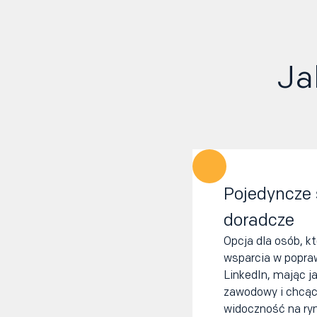
Ja
Pojedyncze 
doradcze
Opcja dla osób, k
wsparcia w popraw
LinkedIn, mając j
zawodowy i chcąc
widoczność na ryn