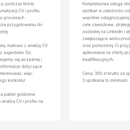
a, podczas której
Kompleksowa usługa obe
malizacji CV i profilu
spotkań w zależności od
 o procesach
wspólnie zdiagnozujem
także przygotowaniu do
cele zawodowe, strateg
jnej.
osobistej na LinkedIn i st
zwiększające widocznoś
amy mailowo z analizą CV
oraz pomożemy Ci przy
n z sugestiami. Do
aplikowania na oferty p
ujemy się wcześniej i
kwalifikacyjnych.
 informacje dotyczące
interesować, więc
Cena: 300 zł brutto za s
ego konkretu!
3 spotkania to minimum)
za pakiet godzinne
analiza CV i profilu na