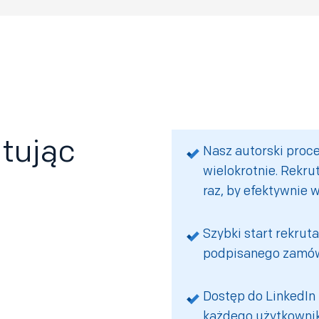
utując
Nasz autorski proc
wielokrotnie. Rekru
raz, by efektywnie 
Szybki start rekruta
podpisanego zamówi
Dostęp do LinkedIn
każdego użytkownik