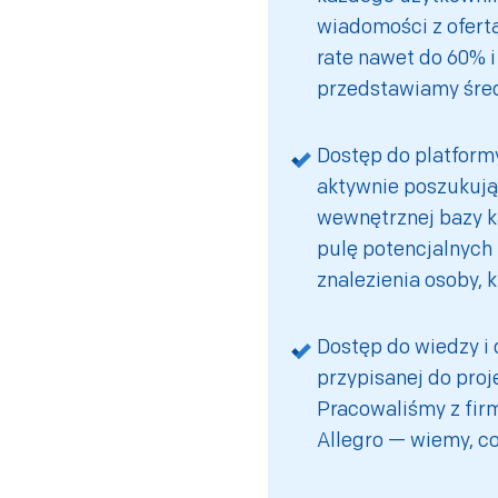
wiadomości z ofert
rate nawet do 60% 
przedstawiamy śred
Dostęp do platformy
aktywnie poszukując
wewnętrznej bazy k
pulę potencjalnych
znalezienia osoby, k
Dostęp do wiedzy i 
przypisanej do proj
Pracowaliśmy z firm
Allegro — wiemy, co