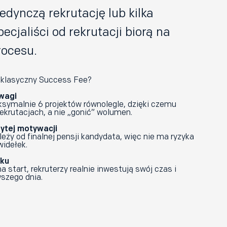
edynczą rekrutację lub kilka
pecjaliści od rekrutacji biorą na
rocesu.
iż klasyczny Success Fee?
 uwagi
ksymalnie 6 projektów równolegle, dzięki czemu
ekrutacjach, a nie „gonić” wolumen.
rytej motywacji
eży od finalnej pensji kandydata, więc nie ma ryzyka
idełek.
tku
a start, rekruterzy realnie inwestują swój czas i
wszego dnia.