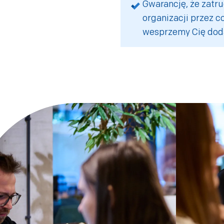
Gwarancję, że zatr
organizacji przez co
wesprzemy Cię dod