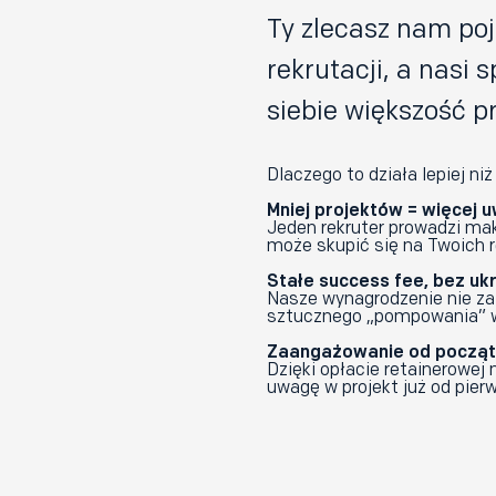
Ty zlecasz nam poj
rekrutacji, a nasi s
siebie większość p
Dlaczego to działa lepiej n
Mniej projektów = więcej
Jeden rekruter prowadzi ma
może skupić się na Twoich r
Stałe success fee, bez uk
Nasze wynagrodzenie nie zal
sztucznego „pompowania” w
Zaangażowanie od począ
Dzięki opłacie retainerowej n
uwagę w projekt już od pier