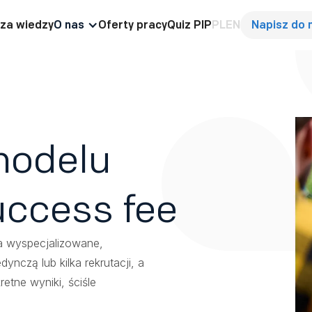
za wiedzy
O nas
Oferty pracy
Quiz PIP
PL
EN
Napisz do 
modelu
success fee
a wyspecjalizowane,
nczą lub kilka rekrutacji, a
tne wyniki, ściśle