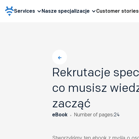
Services
Nasze specjalizacje
Customer stories
Rekrutacje specj
co musisz wiedz
zacząć
eBook
Number of pages:
24
Stworzyliśmy ten ebook z myślą o os