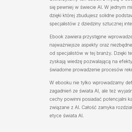
się pewniej w świecie AI. W jednym mi
dzięki której zbudujesz solidne podst
specjalistów z dziedziny sztucznej intel
Ebook zawiera przystępne wprowadzen
najważniejsze aspekty oraz niezbęd
od specjalistów w tej branży. Dzięki te
zyskają wiedzę pozwalającą na efektyw
świadome prowadzenie procesów rekr
W ebooku nie tylko wprowadzamy def
zagadnień ze świata AI, ale też wyjaśn
cechy powinni posiadać potencjalni k
związane z AI. Całość zamyka rozdział
etyce świata AI.