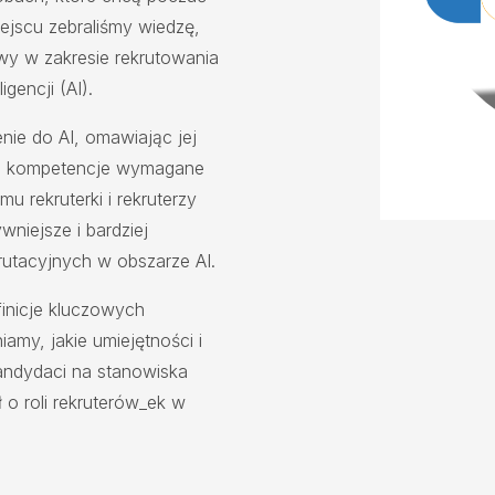
ejscu zebraliśmy wiedzę,
awy w zakresie rekrutowania
igencji (AI).
ie do AI, omawiając jej
ne kompetencje wymagane
mu rekruterki i rekruterzy
niejsze i bardziej
utacyjnych w obszarze AI.
inicje kluczowych
iamy, jakie umiejętności i
andydaci na stanowiska
 o roli rekruterów_ek w