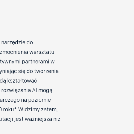
o narzędzie do
wzmocnienia warsztatu
aktywnymi partnerami w
yniając się do tworzenia
ędą kształtować
 rozwiązania AI mogą
darczego na poziomie
0 roku*. Widzimy zatem,
utacji jest ważniejsza niż