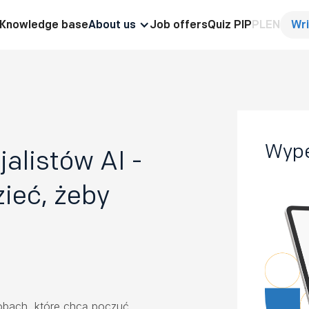
Knowledge base
About us
Job offers
Quiz PIP
PL
EN
Wri
Wype
alistów AI -
ieć, żeby
obach, które chcą poczuć