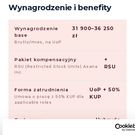
Wynagrodzenie i benefity
Wynagrodzenie
31 900–36 250
base
zł
Brutto/mies, na UoP
Pakiet kompensacyjny
+
RSU (Restricted Stock Units) Asana
RSU
Inc.
Forma zatrudnienia
UoP + 50%
Umowa o pracę z 50% KUP dla
KUP
applicable roles
Tryb pracy
Hybryda
Pon/wt/czw w biurze · śr/pt
elastycznie