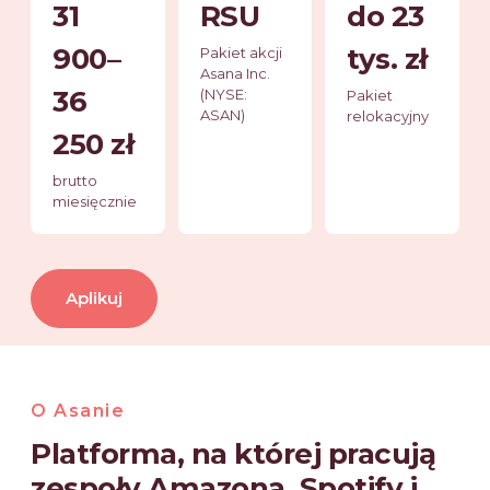
31
RSU
do 23
900–
tys. zł
Pakiet akcji
Asana Inc.
36
(NYSE:
Pakiet
ASAN)
relokacyjny
250 zł
brutto
miesięcznie
Aplikuj
O Asanie
Platforma, na której pracują
zespoły Amazona, Spotify i,