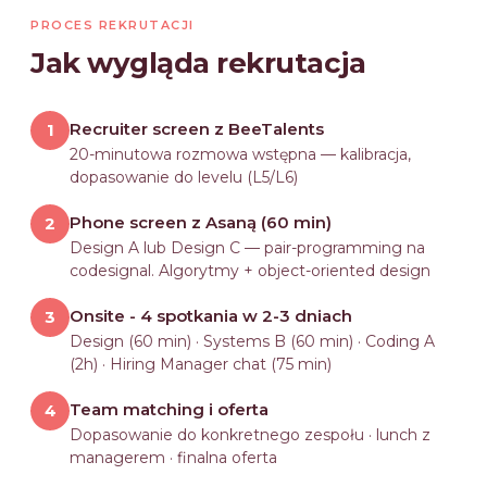
PROCES REKRUTACJI
Jak wygląda rekrutacja
Recruiter screen z BeeTalents
1
20-minutowa rozmowa wstępna — kalibracja,
dopasowanie do levelu (L5/L6)
Phone screen z Asaną (60 min)
2
Design A lub Design C — pair-programming na
codesignal. Algorytmy + object-oriented design
Onsite - 4 spotkania w 2-3 dniach
3
Design (60 min) · Systems B (60 min) · Coding A
(2h) · Hiring Manager chat (75 min)
Team matching i oferta
4
Dopasowanie do konkretnego zespołu · lunch z
managerem · finalna oferta