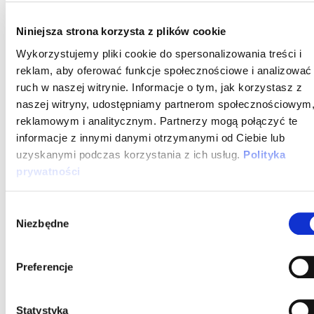
Niniejsza strona korzysta z plików cookie
Opieka medyczna
LuxMed
LuxMed z opieką dentystyczną i
Wykorzystujemy pliki cookie do spersonalizowania treści i
podróżną
reklam, aby oferować funkcje społecznościowe i analizować
ruch w naszej witrynie. Informacje o tym, jak korzystasz z
naszej witryny, udostępniamy partnerom społecznościowym
Wyżywienie w biurze
Tak
reklamowym i analitycznym. Partnerzy mogą połączyć te
Zwrot kosztów posiłków w dni biurowe
informacje z innymi danymi otrzymanymi od Ciebie lub
uzyskanymi podczas korzystania z ich usług.
Polityka
Budżet na rozwój
Tak
prywatności
Career growth budget na szkolenia,
konferencje
Wybór
Niezbędne
zgody
Home office setup
Tak
Budżet na wyposażenie domowego biura
Preferencje
Sprzęt
MacBook
MacBook z pełnym wyposażeniem
Statystyka