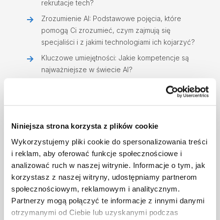
rekrutacje tech?
Zrozumienie AI: Podstawowe pojęcia, które
pomogą Ci zrozumieć, czym zajmują się
specjaliści i z jakimi technologiami ich kojarzyć?
Kluczowe umiejętności: Jakie kompetencje są
najważniejsze w świecie AI?
Kompozycja zespołu - jak może wyglądać
przykładowa kompozycja zespołu AI i czy to
zawsze będzie osobny zespół?
Gdzie szukać specjalistów AI? Które źródła
Niniejsza strona korzysta z plików cookie
będą najskuteczniejsze?
Wykorzystujemy pliki cookie do spersonalizowania treści
Jak ocenić kompetencje
i reklam, aby oferować funkcje społecznościowe i
kandydata/kandydatki?
analizować ruch w naszej witrynie. Informacje o tym, jak
korzystasz z naszej witryny, udostępniamy partnerom
Co oferować - co jest ważne dla specjalistów
społecznościowym, reklamowym i analitycznym.
AI i w jakie przedziały wynagrodzeń
Partnerzy mogą połączyć te informacje z innymi danymi
powinniśmy celować?
otrzymanymi od Ciebie lub uzyskanymi podczas