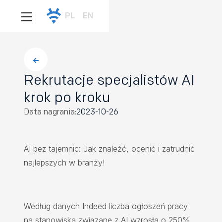
PL
EN
Rekrutacje specjalistów AI
krok po kroku
Data nagrania:
2023-10-26
AI bez tajemnic: Jak znaleźć, ocenić i zatrudnić
najlepszych w branży!
Według danych Indeed liczba ogłoszeń pracy
na stanowiska związane z AI wzrosła o 250%