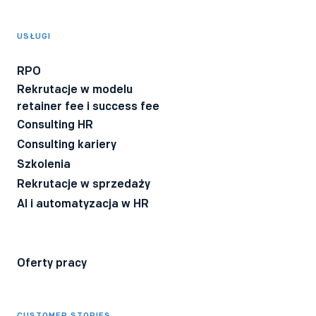
Wyrażam zgodę na otrzymywanie informacji o produktach i
usługach Bee Talents.
USŁUGI
Wyrażam zgodę na otrzymywanie BeeTech - newslettera
technicznego dla rekruterów IT z poradami i ciekawostkami z
RPO
branży.
Rekrutacje w modelu
Wyrażam zgodę na przetwarzanie moich danych osobowych
retainer fee i success fee
przez firmę Bee Talents.
Polityka Prywatności
*
Consulting HR
Consulting kariery
Szkolenia
Rekrutacje w sprzedaży
AI i automatyzacja w HR
Oferty pracy
CUSTOMER STORIES