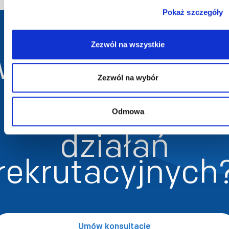
Pokaż szczegóły
Chcesz
Zezwól na wszystkie
wiedzieć więce
o zwiększaniu
Zezwól na wybór
skuteczności
Odmowa
działań
rekrutacyjnych
Umów konsultację