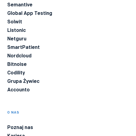
Semantive
Global App Testing
Solwit
Listonic
Netguru
SmartPatient
Nordcloud
Bitnoise
Codility
Grupa Żywiec
Accounto
O NAS
Poznaj nas
Kariera