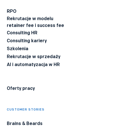
Wyrażam zgodę na otrzymywanie BeeTech - newslettera
technicznego dla rekruterów IT z poradami i ciekawostkami z
RPO
branży.
Rekrutacje w modelu
Wyrażam zgodę na przetwarzanie moich danych osobowych
retainer fee i success fee
przez firmę Bee Talents.
Polityka Prywatności
*
Consulting HR
Consulting kariery
Szkolenia
Rekrutacje w sprzedaży
AI i automatyzacja w HR
Oferty pracy
CUSTOMER STORIES
Brains & Beards