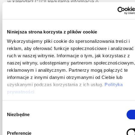
w kalendarz CTO! Regularna informacja o
dyspozycyjności osób decyzyjnych bezpośrednio
wpłynęła na sprawny przebieg rekrutacji.
Niniejsza strona korzysta z plików cookie
Wykorzystujemy pliki cookie do spersonalizowania treści i
reklam, aby oferować funkcje społecznościowe i analizować
8
ŁĄCZNA LICZBA ZATRUDNIEŃ DLA ACCOUNTO
ruch w naszej witrynie. Informacje o tym, jak korzystasz z
naszej witryny, udostępniamy partnerom społecznościowym
reklamowym i analitycznym. Partnerzy mogą połączyć te
CZAS PIERWSZEGO
miesiąc
informacje z innymi danymi otrzymanymi od Ciebie lub
ZATRUDNIENIA OD
uzyskanymi podczas korzystania z ich usług.
Polityka
ROZPOCZĘCIA PROCESU
prywatności
Wybór
Niezbędne
zgody
Efekty
Preferencje