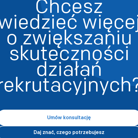
Chcesz
wiedzieć więce
o zwiększaniu
skuteczności
działań
rekrutacyjnych
Umów konsultację
Daj znać, czego potrzebujesz