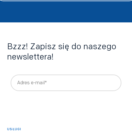
Bzzz! Zapisz się do naszego
newslettera!
Wyrażam zgodę na otrzymywanie newslettera z treściami
rekrutacyjnymi i HRowymi tworzonymi przez Bee Talents,
takimi jak raporty, webinary, ebooki.
*
Wyrażam zgodę na otrzymywanie informacji o produktach i
usługach Bee Talents.
USŁUGI