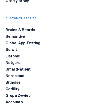
Oferty pracy
CUSTOMER STORIES
Brains & Beards
Semantive
Global App Testing
Solwit
Listonic
Netguru
SmartPatient
Nordcloud
Bitnoise
Codility
Grupa Żywiec
Accounto