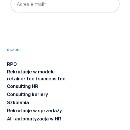
Wyrażam zgodę na otrzymywanie newslettera z treściami
rekrutacyjnymi i HRowymi tworzonymi przez Bee Talents,
takimi jak raporty, webinary, ebooki.
*
Wyrażam zgodę na otrzymywanie informacji o produktach i
usługach Bee Talents.
USŁUGI
Wyrażam zgodę na otrzymywanie BeeTech - newslettera
technicznego dla rekruterów IT z poradami i ciekawostkami z
RPO
branży.
Rekrutacje w modelu
Wyrażam zgodę na przetwarzanie moich danych osobowych
retainer fee i success fee
przez firmę Bee Talents.
Polityka Prywatności
*
Consulting HR
Consulting kariery
Szkolenia
Rekrutacje w sprzedaży
AI i automatyzacja w HR