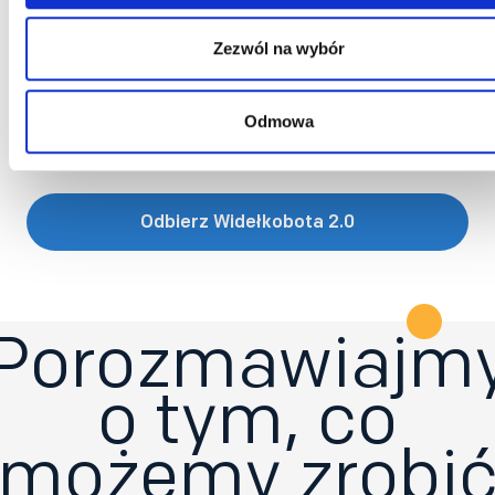
Wyrażam zgodę na otrzymywanie informacji o produktach i
usługach Bee Talents.
Zezwól na wybór
Wyrażam zgodę na otrzymywanie BeeTech - newslettera
technicznego dla rekruterów IT z poradami i ciekawostkami z
branży.
Odmowa
Wyrażam zgodę na przetwarzanie moich danych osobowych
przez firmę Bee Talents.
Polityka prywatności
*
Porozmawiajm
o tym, co
możemy zrobi