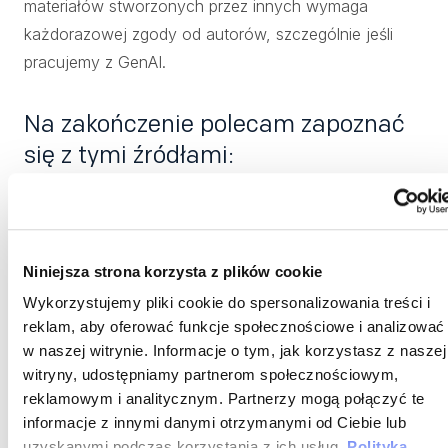
materiałów stworzonych przez innych wymaga
każdorazowej zgody od autorów, szczególnie jeśli
pracujemy z GenAI.
Na zakończenie polecam zapoznać
się z tymi źródłami:
Raport Bulldogjob 2025
Raport JustJoinIT 2024/2025
Niniejsza strona korzysta z plików cookie
Raport NFJ 2024/2025
Wykorzystujemy pliki cookie do spersonalizowania treści i
reklam, aby oferować funkcje społecznościowe i analizować
Raport Grafton 2025
w naszej witrynie. Informacje o tym, jak korzystasz z naszej
Kłaniamy się też autorom_kom raportów i dziękujemy
witryny, udostępniamy partnerom społecznościowym,
reklamowym i analitycznym. Partnerzy mogą połączyć te
za możliwość ich wykorzystania!
informacje z innymi danymi otrzymanymi od Ciebie lub
uzyskanymi podczas korzystania z ich usług.
Polityka