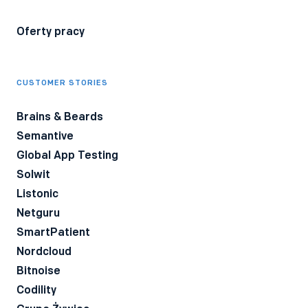
Oferty pracy
CUSTOMER STORIES
Brains & Beards
Semantive
Global App Testing
Solwit
Listonic
Netguru
SmartPatient
Nordcloud
Bitnoise
Codility