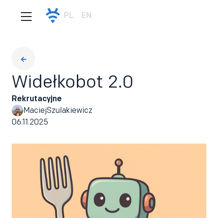
PL
EN
Widełkobot 2.0
Rekrutacyjne
Maciej
Szulakiewicz
06.11.2025