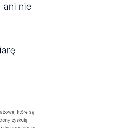
 ani nie
y
iarę
tażowe, które są
rony zyskują -