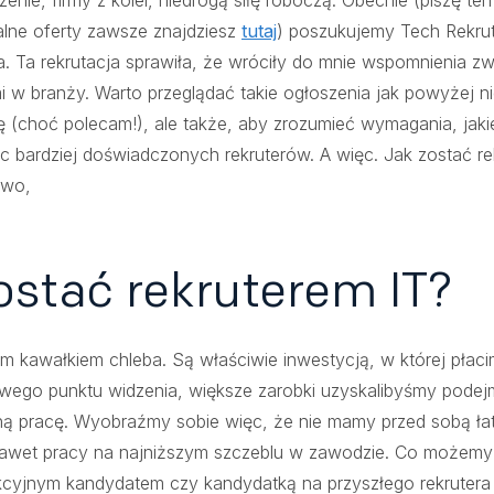
enie, firmy z kolei, niedrogą siłę roboczą. Obecnie (piszę ten
alne oferty zawsze znajdziesz
tutaj
) poszukujemy Tech Rekru
a. Ta rekrutacja sprawiła, że wróciły do mnie wspomnienia z
i w branży. Warto przeglądać takie ogłoszenia jak powyżej ni
ę (choć polecam!), ale także, aby zrozumieć wymagania, jaki
c bardziej doświadczonych rekruterów. A więc. Jak zostać r
owo,
 zostać rekruterem IT?
ym kawałkiem chleba. Są właściwie inwestycją, w której pła
wego punktu widzenia, większe zarobki uzyskalibyśmy podej
ną pracę. Wyobraźmy sobie więc, że nie mamy przed sobą ła
nawet pracy na najniższym szczeblu w zawodzie. Co możemy
akcyjnym kandydatem czy kandydatką na przyszłego rekrutera