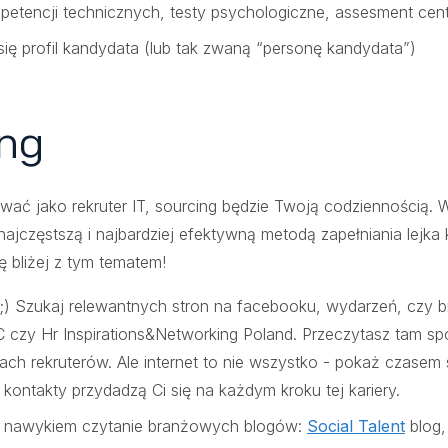
etencji technicznych, testy psychologiczne, assesment cent
 się profil kandydata (lub tak zwaną “personę kandydata”)
ng
ować jako rekruter IT, sourcing będzie Twoją codziennością.
najczęstszą i najbardziej efektywną metodą zapełniania lejk
 bliżej z tym tematem!
ę!;) Szukaj relewantnych stron na facebooku, wydarzeń, czy
C czy Hr Inspirations&Networking Poland. Przeczytasz tam sp
ch rekruterów. Ale internet to nie wszystko - pokaż czasem 
kontakty przydadzą Ci się na każdym kroku tej kariery.
 nawykiem czytanie branżowych blogów:
Social Talent
blog,