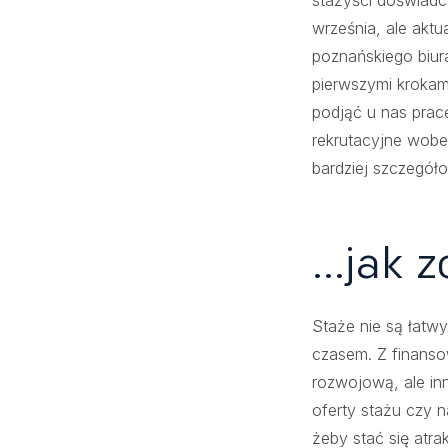
stażyści doświadcz
września, ale aktu
poznańskiego biur
pierwszymi krokam
podjąć u nas prac
rekrutacyjne wobe
bardziej szczegół
...jak
Staże nie są łatw
czasem. Z finanso
rozwojową, ale in
oferty stażu czy 
żeby stać się atr