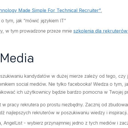
hnology Made Simple For Technical Recruiter”
,
o tym, jak “mówić językiem IT”
ty, w tym prowadzone przeze mnie
szkolenia dla rekruterów
 Media
zukiwaniu kandydatów w dużej mierze zależy od tego, czy 
kiem social mediów. Nie tylko facebooka! Wiedza o tym, jak d
unikować ich użytkownicy będzie bardzo pomocna w Twojej p
st w pracy rekrutera po prostu niezbędny. Zacznij od zbudow
ledź najlepszych rekruterów w poszukiwaniu wiedzy i inspiracji.
a, AngelList - wybierz przynajmniej jedno z tych mediów i za