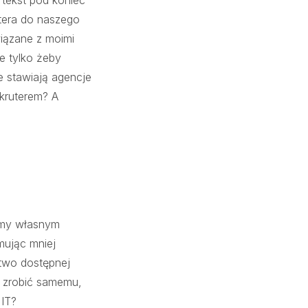
 tekst pod koniec
tera do naszego
wiązane z moimi
e tylko żeby
e stawiają agencje
ekruterem? A
cimy własnym
mując mniej
two dostępnej
 zrobić samemu,
 IT?