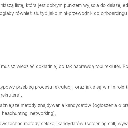
ższą listę, która jest dobrym punktem wyjścia do dalszej ed
mogłaby również służyć jako mini-przewodnik do onboardingu 
musisz wiedzieć dokładnie, co tak naprawdę robi rekruter. Pos
ypowy przebieg procesu rekrutacji, oraz jakie są w nim role (n
rekrutera),
ważniejsze metody znajdywania kandydatów (ogłoszenia o pr
 headhunting, networking),
powszechne metody selekcji kandydatów (screening call, wyw