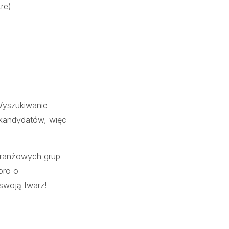
re)
 Wyszukiwanie
a kandydatów, więc
 branżowych grup
oro o
swoją twarz!