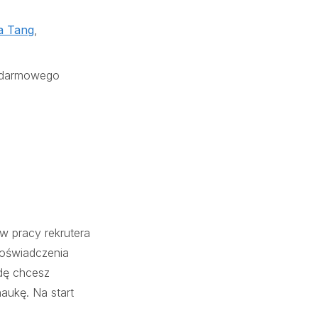
a Tang
,
j darmowego
w pracy rekrutera
doświadczenia
wdę chcesz
aukę. Na start