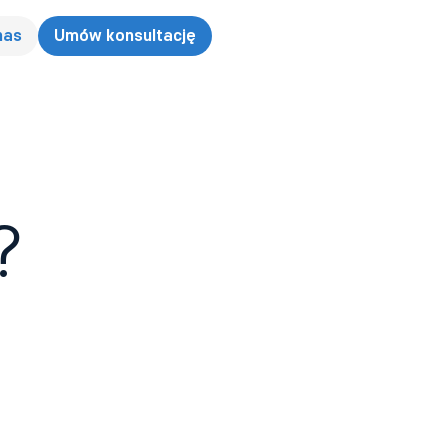
nas
Umów konsultację
?