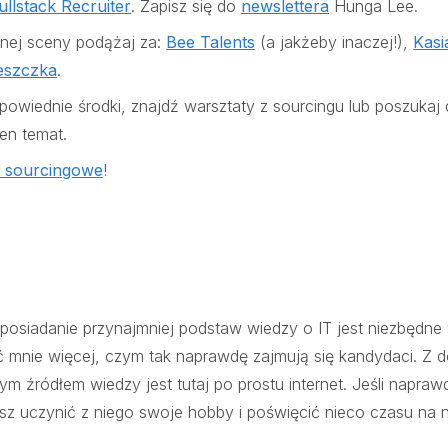
ullstack Recruiter
. Zapisz się do
newslettera
Hunga Lee.
lnej sceny podążaj za:
Bee Talents
(a jakżeby inaczej!),
Kasi
eszczka
.
dpowiednie środki, znajdź warsztaty z sourcingu lub poszuka
en temat.
y sourcingowe
!
 posiadanie przynajmniej podstaw wiedzy o IT jest niezbędne 
eć mnie więcej, czym tak naprawdę zajmują się kandydaci. Z 
ym źródłem wiedzy jest tutaj po prostu internet. Jeśli napra
isz uczynić z niego swoje hobby i poświęcić nieco czasu na n