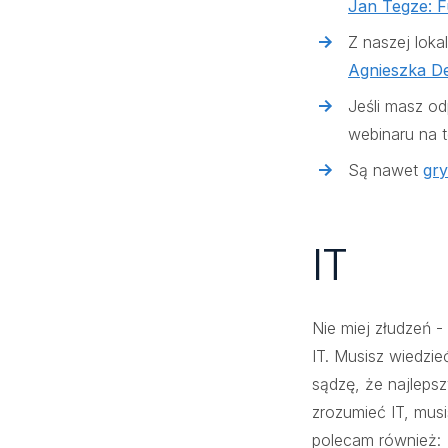
Jan Tegze: F
Z naszej loka
Agnieszka D
Jeśli masz o
webinaru na t
Są nawet
gr
IT
Nie miej złudzeń -
IT. Musisz wiedzi
sądzę, że najlepsz
zrozumieć IT, mus
polecam również: