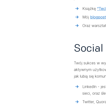
Książkę
“Tec
Mój
blogpost
Oraz warszta
Social
Twój sukces w wys
aktywnym użytkowni
jak lubią się kom
LinkedIn - je
sieci, oraz ś
Twitter, Quor