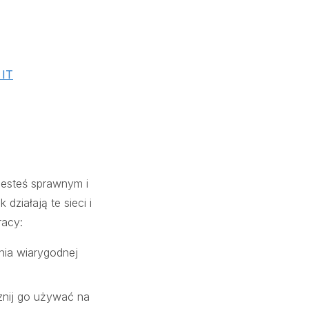
 IT
jesteś sprawnym i
ziałają te sieci i
racy:
ania wiarygodnej
cznij go używać na