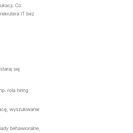
ukacji. Co
rekrutera IT bez
taraj się
p. rola hiring
acę, wyszukiwanie
iady behawioralne,