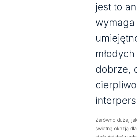
jest to a
wymaga 
umiejętn
młodych 
dobrze, 
cierpliwo
interper
Zarówno duże, jak 
świetną okazją dl