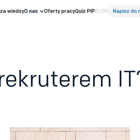
za wiedzy
O nas
Oferty pracy
Quiz PIP
PL
EN
Napisz do 
rekruterem IT