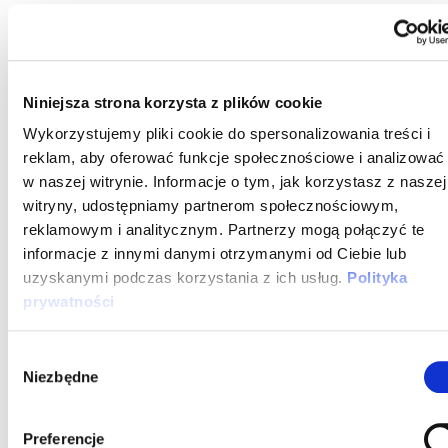
przypadku innych języków. Szacuje się, że w
2025 roku
nastąpi pierwszy boom na Zig, naukę i
pracę z tym językiem.
Niniejsza strona korzysta z plików cookie
Choć wciąż trwają pracę nad jego pełną wersją 1.0,
Wykorzystujemy pliki cookie do spersonalizowania treści i
zbudowała się wokół niego społeczność, która
reklam, aby oferować funkcje społecznościowe i analizować
wyczekuje godnego następcy już ponad 50-letniego
w naszej witrynie. Informacje o tym, jak korzystasz z naszej
języka C.
witryny, udostępniamy partnerom społecznościowym,
reklamowym i analitycznym. Partnerzy mogą połączyć te
informacje z innymi danymi otrzymanymi od Ciebie lub
Podsumowując
uzyskanymi podczas korzystania z ich usług.
Polityka
prywatności
Ze względu na dynamiczny rozwój technologiczny,
języki programowania często ulegają zmianie, a także
Wybór
pojawia się wiele nowych. Wspomniane przeze mnie
Niezbędne
zgody
Mojo, DeviceScript i Zig wyróżniają się poprzez
wsparcie ze strony dużych korporacji i/lub silnych
Preferencje