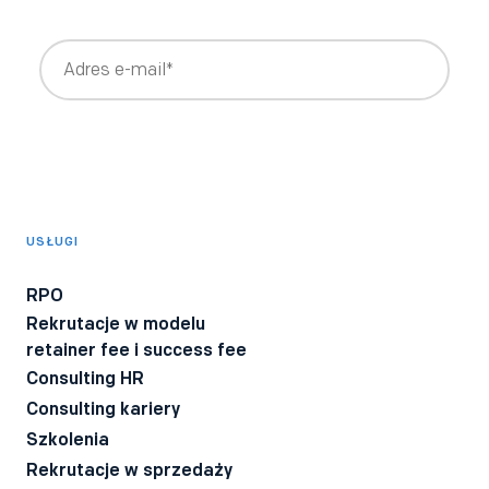
Wyrażam zgodę na otrzymywanie newslettera z treściami
rekrutacyjnymi i HRowymi tworzonymi przez Bee Talents,
takimi jak raporty, webinary, ebooki.
*
Wyrażam zgodę na otrzymywanie informacji o produktach i
usługach Bee Talents.
USŁUGI
Wyrażam zgodę na otrzymywanie BeeTech - newslettera
technicznego dla rekruterów IT z poradami i ciekawostkami z
RPO
branży.
Rekrutacje w modelu
Wyrażam zgodę na przetwarzanie moich danych osobowych
retainer fee i success fee
przez firmę Bee Talents.
Polityka Prywatności
*
Consulting HR
Consulting kariery
Szkolenia
Rekrutacje w sprzedaży