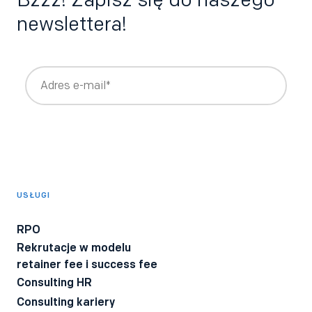
newslettera!
Wyrażam zgodę na otrzymywanie newslettera z treściami
rekrutacyjnymi i HRowymi tworzonymi przez Bee Talents,
takimi jak raporty, webinary, ebooki.
*
Wyrażam zgodę na otrzymywanie informacji o produktach i
usługach Bee Talents.
USŁUGI
Wyrażam zgodę na otrzymywanie BeeTech - newslettera
technicznego dla rekruterów IT z poradami i ciekawostkami z
RPO
branży.
Rekrutacje w modelu
Wyrażam zgodę na przetwarzanie moich danych osobowych
retainer fee i success fee
przez firmę Bee Talents.
Polityka Prywatności
*
Consulting HR
Consulting kariery