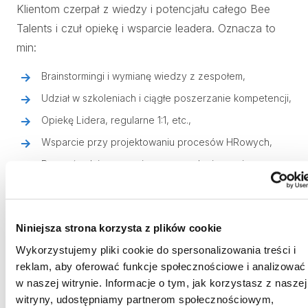
Klientom czerpał z wiedzy i potencjału całego Bee
Talents i czuł opiekę i wsparcie leadera. Oznacza to
min:
Brainstormingi i wymianę wiedzy z zespołem,
Udział w szkoleniach i ciągłe poszerzanie kompetencji,
Opiekę Lidera, regularne 1:1, etc.,
Wsparcie przy projektowaniu procesów HRowych,
Bezpośrednie wsparcie w researchu i sourcingu
(nawet 10 rekruterów jednocześnie).W rezultacie, nad
projektem pracuje nie jedna osoba, czy też
oddelegowany zespół, ale cała organizacja.
Niniejsza strona korzysta z plików cookie
Wykorzystujemy pliki cookie do spersonalizowania treści i
Transfer wiedzy
reklam, aby oferować funkcje społecznościowe i analizować
w naszej witrynie. Informacje o tym, jak korzystasz z naszej
Nasi rekruterzy przed projektami RPO zdobywają
witryny, udostępniamy partnerom społecznościowym,