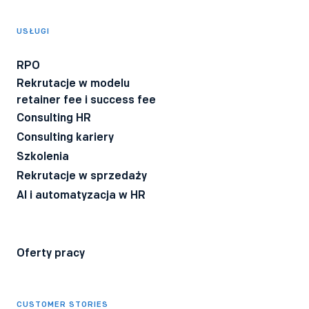
Wyrażam zgodę na otrzymywanie informacji o produktach i
usługach Bee Talents.
USŁUGI
Wyrażam zgodę na otrzymywanie BeeTech - newslettera
technicznego dla rekruterów IT z poradami i ciekawostkami z
RPO
branży.
Rekrutacje w modelu
Wyrażam zgodę na przetwarzanie moich danych osobowych
retainer fee i success fee
przez firmę Bee Talents.
Polityka Prywatności
*
Consulting HR
Consulting kariery
Szkolenia
Rekrutacje w sprzedaży
AI i automatyzacja w HR
Oferty pracy
CUSTOMER STORIES