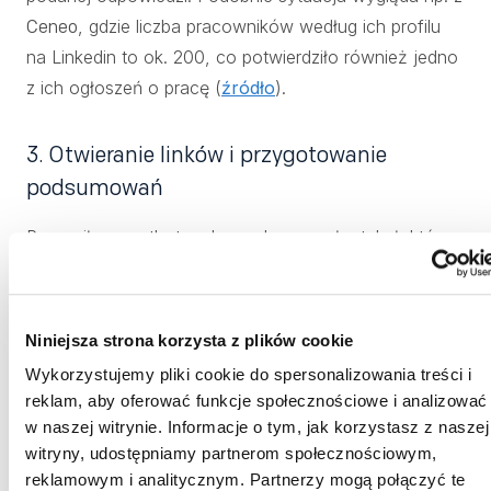
, gdzie liczba pracowników według ich profilu
Ceneo
na Linkedin to ok. 200, co potwierdziło również jedno
z ich ogłoszeń o pracę (
źródło
).
3. Otwieranie linków i przygotowanie
podsumowań
Poprosiłem czatbota, aby podsumował artykuł, który
napisałem, “
Bing Chat - praktyczne zastosowania
”.
Polecenie:
Niniejsza strona korzysta z plików cookie
"Jesteś ekspertem ds. copywritingu. Dostałeś za
Wykorzystujemy pliki cookie do spersonalizowania treści i
zadanie podsumować ten artykuł
reklam, aby oferować funkcje społecznościowe i analizować
https://www.beetalents.com/posts/bing-chat-
w naszej witrynie. Informacje o tym, jak korzystasz z naszej
praktyczne-zastosowania
witryny, udostępniamy partnerom społecznościowym,
”.
reklamowym i analitycznym. Partnerzy mogą połączyć te