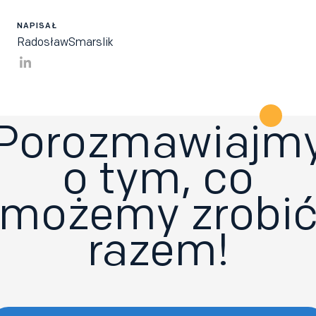
NAPISAŁ
Radosław
Smarslik
Porozmawiajm
o tym, co
możemy zrobi
razem!