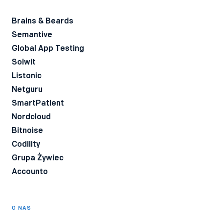
Brains & Beards
Semantive
Global App Testing
Solwit
Listonic
Netguru
SmartPatient
Nordcloud
Bitnoise
Codility
Grupa Żywiec
Accounto
O NAS