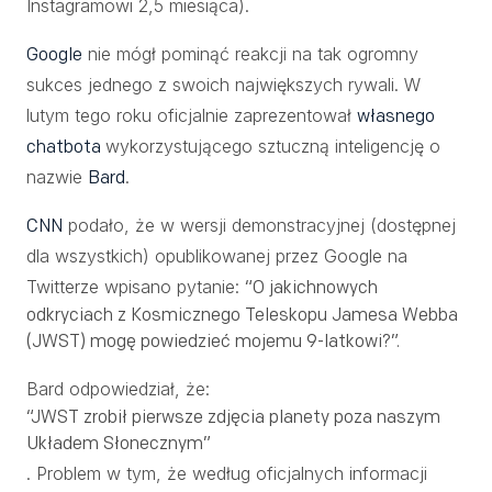
Instagramowi 2,5 miesiąca).
nie mógł pominąć reakcji na tak ogromny
Google
sukces jednego z swoich największych rywali. W
lutym tego roku oficjalnie zaprezentował
własnego
wykorzystującego sztuczną inteligencję o
chatbota
nazwie
.
Bard
podało, że w wersji demonstracyjnej (dostępnej
CNN
dla wszystkich) opublikowanej przez Google na
Twitterze wpisano pytanie:
“O jakich
nowych
odkryciach z Kosmicznego Teleskopu Jamesa Webba
(JWST) mogę powiedzieć mojemu 9-latkowi?”.
Bard odpowiedział, że:
“JWST zrobił pierwsze zdjęcia planety poza naszym
Układem Słonecznym”
. Problem w tym, że według oficjalnych informacji