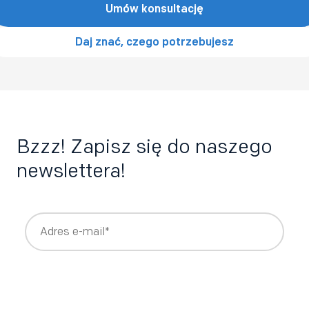
Umów konsultację
Daj znać, czego potrzebujesz
Bzzz! Zapisz się do naszego
newslettera!
Wyrażam zgodę na otrzymywanie newslettera z treściami
rekrutacyjnymi i HRowymi tworzonymi przez Bee Talents,
takimi jak raporty, webinary, ebooki.
*