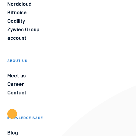
available in our Privacy Policy.
Nordcloud
Bitnoise
Codility
Zywiec Group
account
ABOUT US
Meet us
Career
Contact
KNOWLEDGE BASE
Blog