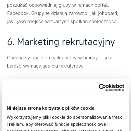
poszukać odpowiedniej grupy w ramach portalu
Facebook. Grupy te działają zarówno, jak jobboard,
jak i jako miejsce wirtualnych spotkań społeczności.
6. Marketing rekrutacyjny
Obecna sytuacja na rynku pracy w branży IT jest
bardzo wymagająca dla rekruterów.
Nadal jest ogromny deficyt pracowników, więc nie
mając silnej marki pracodawcy, trudno jest
przyciągnąć uwagę kandydatów aktywnych, poprzez
standardowe ogłoszenia.
Niniejsza strona korzysta z plików cookie
Wykorzystujemy pliki cookie do spersonalizowania treści
Jednocześnie, kiedyś bardzo skuteczna metoda
i reklam, aby oferować funkcje społecznościowe i