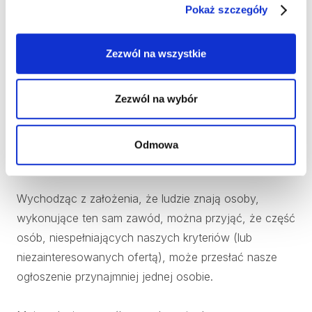
7. Sourcing ukierunkowany
Pokaż szczegóły
na referencje
Zezwól na wszystkie
Bardzo często proces rekrutacji zaczyna się od
Zezwól na wybór
szukania referencji od obecnych pracowników. Mniej
rozpowszechniona opcja to wyszukiwanie ludzi,
którzy PRAWIE spełniają nasze oczekiwania i prośba o
Odmowa
polecenie naszej oferty znajomym.
Wychodząc z założenia, że ludzie znają osoby,
wykonujące ten sam zawód, można przyjąć, że część
osób, niespełniających naszych kryteriów (lub
niezainteresowanych ofertą), może przesłać nasze
ogłoszenie przynajmniej jednej osobie.