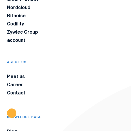
available in our Privacy Policy.
Nordcloud
Bitnoise
Codility
Zywiec Group
account
ABOUT US
Meet us
Career
Contact
KNOWLEDGE BASE