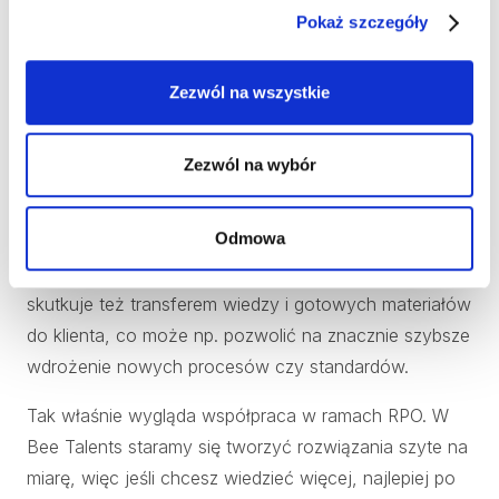
doświadczenie prowadząc kilkanaście - kilkadziesiąt
Pokaż szczegóły
projektów dla klientów z całego świata, w tym czasie
zdobywając wiedzę techniczną i rekrutacyjną w
Zezwól na wszystkie
praktyce oraz uczestnicząc w wewnętrznych
szkoleniach. Często uczestniczą też w grupach
projektowych zajmujących się procesami lean, agile,
Zezwól na wybór
wdrażającymi pracę zdalnę czy np. opracowującymi
zasady selekcji kandydatów.
Odmowa
Oczywiście wspiera to codzienną pracę rekrutera, ale
skutkuje też transferem wiedzy i gotowych materiałów
do klienta, co może np. pozwolić na znacznie szybsze
wdrożenie nowych procesów czy standardów.
Tak właśnie wygląda współpraca w ramach RPO. W
Bee Talents staramy się tworzyć rozwiązania szyte na
miarę, więc jeśli chcesz wiedzieć więcej, najlepiej po