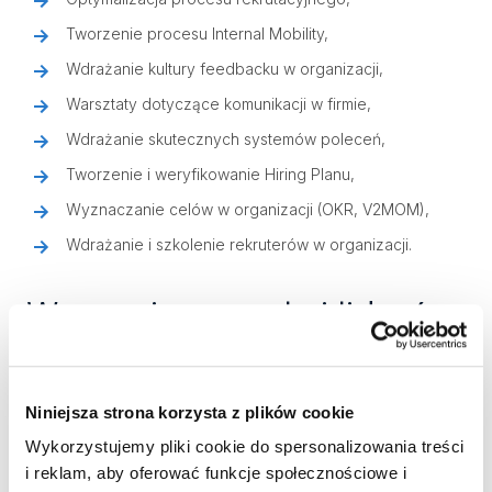
Tworzenie procesu Internal Mobility,
Wdrażanie kultury feedbacku w organizacji,
Warsztaty dotyczące komunikacji w firmie,
Wdrażanie skutecznych systemów poleceń,
Tworzenie i weryfikowanie Hiring Planu,
Wyznaczanie celów w organizacji (OKR, V2MOM),
Wdrażanie i szkolenie rekruterów w organizacji.
Wsparcie zespołu i liderów
Bee Talents
Niniejsza strona korzysta z plików cookie
Rekruter RPO jest cały czas członkiem zespołu Bee
Talents. Zależy nam, żeby był blisko naszej kultury,
Wykorzystujemy pliki cookie do spersonalizowania treści
i reklam, aby oferować funkcje społecznościowe i
rozwijał swoje kompetencje, pomagając naszym