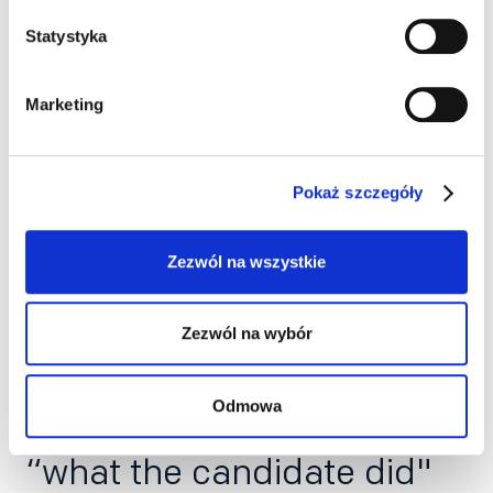
organizacji, poszczególnych procesów, czy usług.
Statystyka
Marketing
Pokaż szczegóły
Zezwól na wszystkie
Zezwól na wybór
4. Search i sourcing -
Odmowa
zmiana nastawienia z
“what the candidate did"