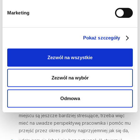
pracownikowi tuż po dołączeniu do zespołu,
Marketing
wskakuje jeszcze jedna kluczowa kwestia - wdrożenie
techniczne.
Pokaż szczegóły
Wyznaczanie procesu onboardingowego to
uwzględnienie wszystkich czynności, spotkań i
materiałów, które pomogą nowej osobie wdrożyć się
Zezwól na wszystkie
w nowe środowisko pracy. Co zaproponowałam tutaj?
Zezwól na wybór
oprócz standardowej checklisty dla managerów
stworzyliśmy także checklistę dla nowego pracownika,
tak aby samodzielnie dbał o progres zdobywanej
Odmowa
wiedzy i wiedział co go jeszcze czeka. Niewiedza i
brak planu powodują, że te pierwsze dni w nowym
miejscu są jeszcze bardziej stresujące, trzeba więc
mieć na uwadze perspektywę pracownika i pomóc mu
przejść przez okres próbny najprzyjemniej jak się da,