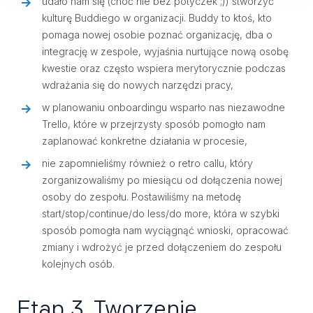
udało nam się (choć nie bez potyczek ;)) stworzyć
kulturę Buddiego w organizacji. Buddy to ktoś, kto
pomaga nowej osobie poznać organizację, dba o
integrację w zespole, wyjaśnia nurtujące nową osobę
kwestie oraz często wspiera merytorycznie podczas
wdrażania się do nowych narzędzi pracy,
w planowaniu onboardingu wsparło nas niezawodne
Trello, które w przejrzysty sposób pomogło nam
zaplanować konkretne działania w procesie,
nie zapomnieliśmy również o retro callu, który
zorganizowaliśmy po miesiącu od dołączenia nowej
osoby do zespołu. Postawiliśmy na metodę
start/stop/continue/do less/do more, która w szybki
sposób pomogła nam wyciągnąć wnioski, opracować
zmiany i wdrożyć je przed dołączeniem do zespołu
kolejnych osób.
Etap 3. Tworzenie