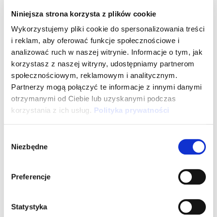
zawsze pozwala mi to jeszcze lepiej dopasować
Niniejsza strona korzysta z plików cookie
nową osobę do konkretnego zespołu. Tak było i tym
Wykorzystujemy pliki cookie do spersonalizowania treści
razem!
i reklam, aby oferować funkcje społecznościowe i
analizować ruch w naszej witrynie. Informacje o tym, jak
Etap 2. Onboarding
korzystasz z naszej witryny, udostępniamy partnerom
społecznościowym, reklamowym i analitycznym.
Partnerzy mogą połączyć te informacje z innymi danymi
Niektórzy ludzie wierzą w odpowiedzialność za
otrzymanymi od Ciebie lub uzyskanymi podczas
zatrudnione osoby. My bierzemy odpowiedzialność za
korzystania z ich usług.
Polityka prywatności
zatrudnione osoby. Dobry proces onboardingowy to
jeden z kluczowych czynników wpływających na
Wybór
Niezbędne
zadowolenie i satysfakcję nowo zatrudnionej osoby.
zgody
Zaplanowanie procesu pre-onboardingowego i
onboardingowego to kolejny obszar, z którym
Preferencje
przyszło mi się zmierzyć. Dzieląc wdrożenie
pracownika na wszystko to co trzeba przygotować
Statystyka
przed przyjściem oraz to co trzeba zapewnić