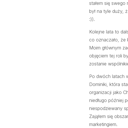
stałem się swego 
był na tyle duży,
:)).
Kolejne lata to da
co oznaczało, że k
Moim głównym zada
objęciem tej roli 
zostanie wspólnik
Po dwóch latach w 
Dominiki, która st
organizacji jako C
niedługo później 
niespodziewany sp
Zająłem się obszar
marketingiem.