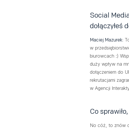
Social Medi
dołączyłeś d
To
Maciej Mazurek:
w przedsiębiorst
biurowcach :) Wsp
duży wpływ na mni
dołączeniem do Ul
rekrutacjami zagr
w Agencji Interakt
Co sprawiło,
No cóż, to znów dł