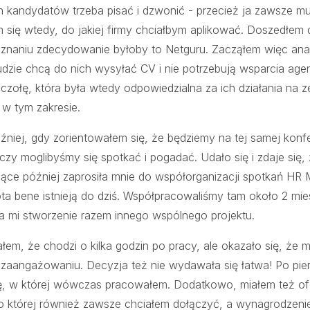
h kandydatów trzeba pisać i dzwonić - przecież ja zawsze m
 się wtedy, do jakiej firmy chciałbym aplikować. Doszedłem
znaniu zdecydowanie byłoby to Netguru. Zacząłem więc ana
ludzie chcą do nich wysyłać CV i nie potrzebują wsparcia age
zczołę, która była wtedy odpowiedzialna za ich działania na ze
 w tym zakresie.
niej, gdy zorientowałem się, że będziemy na tej samej konfe
 czy moglibyśmy się spotkać i pogadać. Udało się i zdaje się,
iące później zaprosiła mnie do współorganizacji spotkań HR
ota bene istnieją do dziś. Współpracowaliśmy tam około 2 mi
 mi stworzenie razem innego wspólnego projektu.
łem, że chodzi o kilka godzin po pracy, ale okazało się, że
 zaangażowaniu. Decyzja też nie wydawała się łatwa! Po pie
ję, w której wówczas pracowałem. Dodatkowo, miałem też of
 do której również zawsze chciałem dołączyć, a wynagrodzeni