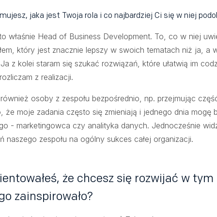
ujesz, jaka jest Twoja rola i co najbardziej Ci się w niej pod
to właśnie Head of Business Development. To, co w niej uwie
em, który jest znacznie lepszy w swoich tematach niż ja, a 
 Ja z kolei staram się szukać rozwiązań, które ułatwią im cod
rozliczam z realizacji.
ównież osoby z zespołu bezpośrednio, np. przejmując częś
o, że moje zadania często się zmieniają i jednego dnia mogę
go - marketingowca czy analityka danych. Jednocześnie wid
ń naszego zespołu na ogólny sukces całej organizacji.
rientowałeś, że chcesz się rozwijać w tym
go zainspirowało?