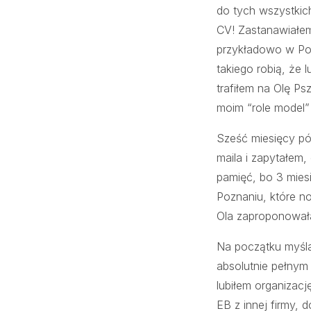
do tych wszystkic
CV! Zastanawiałem
przykładowo w Po
takiego robią, że 
trafiłem na Olę Ps
moim “role model”
Sześć miesięcy póź
maila i zapytałem,
pamięć, bo 3 mies
Poznaniu, które n
Ola zaproponowała
Na początku myśla
absolutnie pełnym
lubiłem organizac
EB z innej firmy,