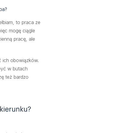
oba?
lbiam, to praca ze
więc mogę ciągle
zienną pracę, ale
ć ich obowiązków.
 być w butach
zę też bardzo
 kierunku?