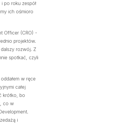
 i po roku zespół
amy ich ośmioro
nt Officer (CRO) -
rednio projektów.
dalszy rozwój. Z
nie spotkać, czyli
ny oddałem w ręce
yjnymi całej
ć krótko, bo
y, co w
Development.
rzedażą i