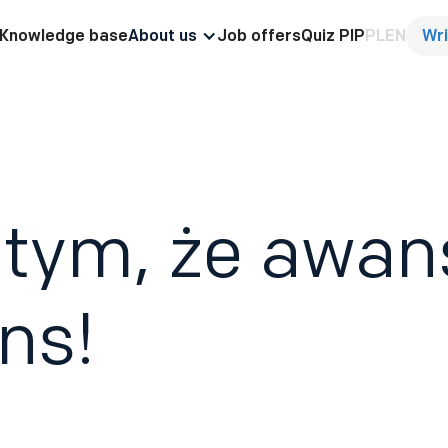
Knowledge base
About us
Job offers
Quiz PIP
PL
EN
Wri
 tym, że awan
ns!