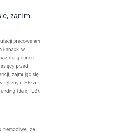
ię, zanim
rutacji pracowałem
m kanapki w
ciąż mają bardzo
iesięcy przed
ncji, zajmując się
wewnętrznym HR-ze
anding (dalej: EB).
o niemożliwe, że