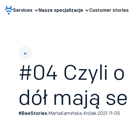
Services
Nasze specjalizacje
Customer stories
#04 Czyli o
dół mają se
#BeeStories
Marta
Kamińska-Królak
2021-11-05