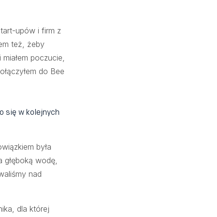
art-upów i firm z
em też, żeby
i miałem poczucie,
dołączyłem do Bee
ło się w kolejnych
owiązkiem była
na głęboką wodę,
owaliśmy nad
ka, dla której