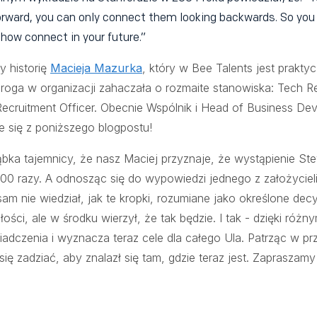
orward, you can only connect them looking backwards. So you 
how connect in your future.”
y historię
Macieja Mazurka
, który w Bee Talents jest prakt
droga w organizacji zahaczała o rozmaite stanowiska: Tech Re
Recruitment Officer. Obecnie Wspólnik i Head of Business De
e się z poniższego blogpostu!
bka tajemnicy, że nasz Maciej przyznaje, że wystąpienie St
00 razy. A odnosząc się do wypowiedzi jednego z założycieli
am nie wiedział, jak te kropki, rozumiane jako określone dec
ości, ale w środku wierzył, że tak będzie. I tak - dzięki różn
adczenia i wyznacza teraz cele dla całego Ula. Patrząc w pr
ię zadziać, aby znalazł się tam, gdzie teraz jest. Zapraszamy