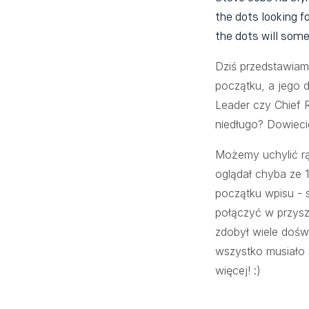
the dots looking f
the dots will some
Dziś przedstawiam
początku, a jego 
Leader czy Chief 
niedługo? Dowieci
Możemy uchylić rą
oglądał chyba ze 1
początku wpisu - s
połączyć w przyszł
zdobył wiele doświ
wszystko musiało s
więcej! :)