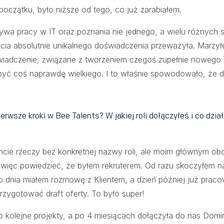
początku, było niższe od tego, co już zarabiałem.
ywa pracy w IT oraz poznania nie jednego, a wielu różnych st
cia absolutnie unikalnego doświadczenia przeważyła. Marzył
wiadczenie, związane z tworzeniem czegoś zupełnie nowego 
być coś naprawdę wielkiego. I to właśnie spowodowało, że 
erwsze kroki w Bee Talents? W jakiej roli dołączyłeś i co dzia
cie rzeczy bez konkretnej nazwy roli, ale moim głównym ob
 więc powiedzieć, że byłem rekruterem. Od razu skoczyłem 
o dnia miałem rozmowę z Klientem, a dzień później już prac
rzygotować draft oferty. To było super!
o kolejne projekty, a po 4 miesiącach dołączyła do nas Domini