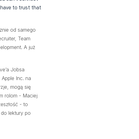
have to trust that
ycznie od samego
cruiter, Team
velopment. A już
eve’a Jobsa
 Apple Inc. na
yzje, mogą się
ym rolom - Maciej
zeszłość - to
 do lektury po