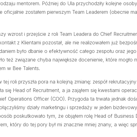
rodzaju mentorem. Później do Ula przychodziły kolejne osoby
 że oficjalnie zostałem pierwszym Team Leaderem (obecnie m
lszy wzrost i przejście z roli Team Leadera do Chief Recruitme
ontakt z Klientami pozostał, ale nie realizowałem już bezpoś
niem było dbanie o efektywność całego zespołu oraz jego 
było też związane chyba największe docenienie, które mogło m
iem w Bee Talents.
tej roli przyszła pora na kolejną zmianę: zespół rekrutacyj
ała się Head of Recruitment, a ja zająłem się kwestiami operac
hief Operations Officer (COO). Przygoda ta trwała jednak doś
połączyliśmy działy marketingu i sprzedaży w jeden bizdevow
osób poskutkowało tym, że objąłem rolę Head of Business 
em, który do tej pory był mi znacznie mniej znany, a więc sp