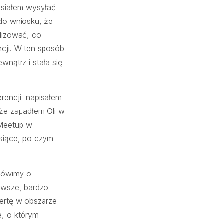
usiałem wysyłać
 do wniosku, że
lizować, co
ncji. W ten sposób
wnątrz i stała się
rencji, napisałem
 że zapadłem Oli w
 Meetup w
esiące, po czym
 mówimy o
rwsze, bardzo
ertę w obszarze
e, o którym